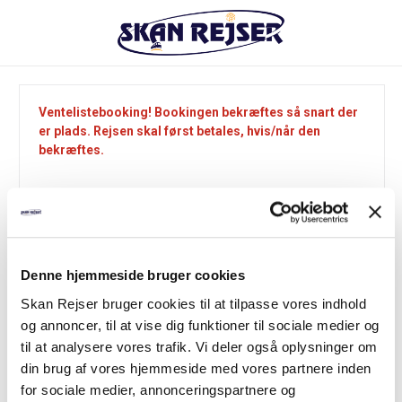
Ventelistebooking! Bookingen bekræftes så snart der
er plads. Rejsen skal først betales, hvis/når den
bekræftes.
Valgt rejse
Denne hjemmeside bruger cookies
Destination:
Skan Rejser bruger cookies til at tilpasse vores indhold
Hamburg 5 dage
og annoncer, til at vise dig funktioner til sociale medier og
Hotel:
til at analysere vores trafik. Vi deler også oplysninger om
Park Hotel am Berliner Tor
din brug af vores hjemmeside med vores partnere inden
Periode:
for sociale medier, annonceringspartnere og
16 - 20 august 2026