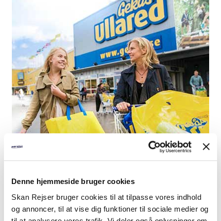
Nordens største varehus
Gør som så mange andre og benyt dig at den lave svenske kurs.
Tá familie og venner med på denne shoppingtur.
Denne hjemmeside bruger cookies
1 dage
Fra
299,-
Læs mere
Skan Rejser bruger cookies til at tilpasse vores indhold
og annoncer, til at vise dig funktioner til sociale medier og
til at analysere vores trafik. Vi deler også oplysninger om