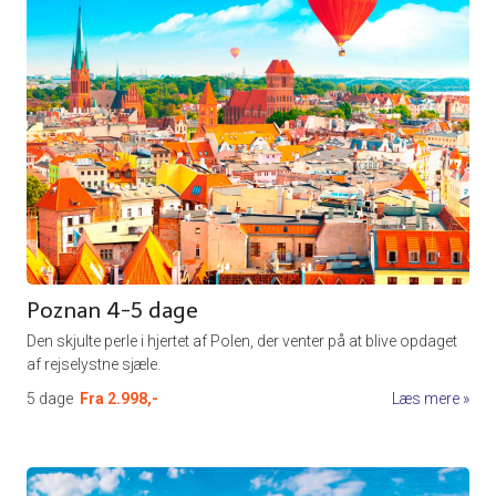
Poznan 4-5 dage
Den skjulte perle i hjertet af Polen, der venter på at blive opdaget
af rejselystne sjæle.
5 dage
Fra
2.998,-
Læs mere