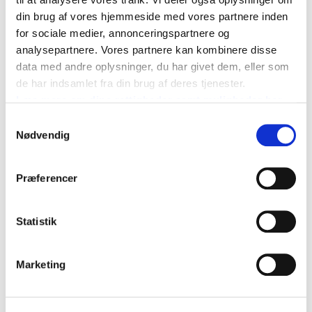
din brug af vores hjemmeside med vores partnere inden
for sociale medier, annonceringspartnere og
analysepartnere. Vores partnere kan kombinere disse
data med andre oplysninger, du har givet dem, eller som
de har indsamlet fra din brug af deres tjenester.
Læs mere om dine rettigheder samt muligheder her
Samtykkevalg
Nødvendig
Præferencer
Statistik
Mosel og Rhinen flodkrydstogt
Se alle vores flodkrydstogter ...
Marketing
Læs mere