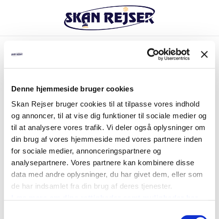
Valgt rejse
Destination:
Denne hjemmeside bruger cookies
Hamburg 5 dage
Skan Rejser bruger cookies til at tilpasse vores indhold
Hotel:
og annoncer, til at vise dig funktioner til sociale medier og
Park Hotel am Berliner Tor
til at analysere vores trafik. Vi deler også oplysninger om
Periode:
din brug af vores hjemmeside med vores partnere inden
22 - 26 november 2026
for sociale medier, annonceringspartnere og
Afrejse:
analysepartnere. Vores partnere kan kombinere disse
Sjælland
data med andre oplysninger, du har givet dem, eller som
Hjemrejse:
de har indsamlet fra din brug af deres tjenester.
Hotellet kl. 13:30
Læs mere om dine rettigheder samt muligheder her
Inkluderet i rejsen:
Samtykkevalg