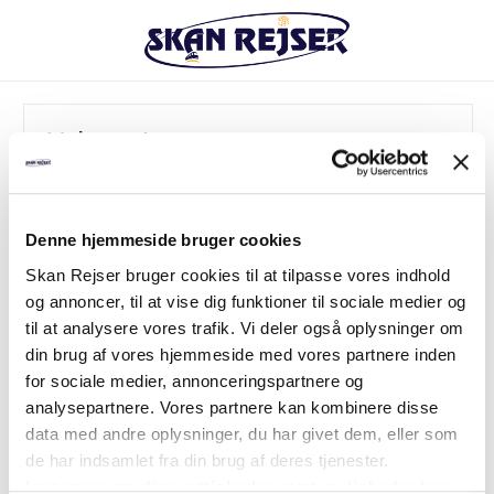
Valgt rejse
Destination:
Prag 5 dage juletur
Denne hjemmeside bruger cookies
Hotel:
Skan Rejser bruger cookies til at tilpasse vores indhold
Belvedere 3***+
og annoncer, til at vise dig funktioner til sociale medier og
Periode:
til at analysere vores trafik. Vi deler også oplysninger om
6 - 10 december 2026
din brug af vores hjemmeside med vores partnere inden
Afrejse:
for sociale medier, annonceringspartnere og
Sjælland
analysepartnere. Vores partnere kan kombinere disse
Prag og Dresden køres med samme bus|Ankomst Dresden
kl. 17:30|Ankomst Prag kl. 19:30|
data med andre oplysninger, du har givet dem, eller som
de har indsamlet fra din brug af deres tjenester.
Hjemrejse:
Læs mere om dine rettigheder samt muligheder her
Hotellet