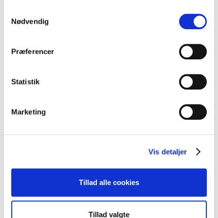
Prag og Dresden køres med samme bus|Afgang fra Prag kl.
Samtykkevalg
08:00|Afgang fra Dresden kl. 10:00|
Nødvendig
Inkluderet i rejsen:
Rejseoversigt:
Præferencer
Moderne langtursbus tur/retur
3*** hotel inkl. morgenmad
Statistik
Gratis aftensmad på ankomstdagen
Af-/påstigning tæt ved hotellet
Marketing
Grundpris:
3.498,-
pr. person
Vis detaljer
Antal personer:
Værelse:
Tillad alle cookies
1 x Dobbeltværelse
Inkluderet i
rejsen
Tillad valgte