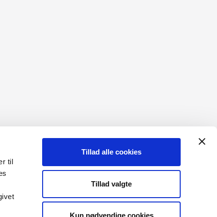
Tillad alle cookies
r til
es
Tillad valgte
givet
Kun nødvendige cookies