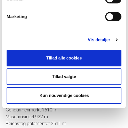
Hotellet ligger på adressen
:
Voltairestraße 3a , 10179 Berlin, Germany
Se beliggenheden på bykort her
LINK
Marketing
Anbefalinger fra Tripadvisor:
Vis detaljer
Tillad alle cookies
Tillad valgte
Nærliggende seværdigheder:
Kun nødvendige cookies
Checkpoint Charlie 2001 m
Potsdamer Platz 2861 m
Gendarmenmarkt 1610 m
Museumsinsel 922 m
Reichstag palamentet 2611 m