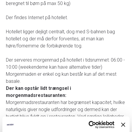
beregnet til børn på max 50 kg)
Der findes Internet på hotellet.
Hotellet ligger dejligt centralt, dog med S-bahnen bag
hotellet og der må derfor forventes, at man kan
høre/fornemme de forbikørende tog.
Der serveres morgenmad på hotellet i tidsrummet: 06:00 -
10:00 (weekenderne kan have alternative tider)
Morgenmaden er enkel og kun består kun af det mest
basale.
Der kan opstår lidt trængsel i
morgenmadsrestauranten:
Morgenmadsrestauranten har begrænset kapacitet, hvilke
naturligvis giver nogle udfordringer og dermed kan der
hurtigt blive fyldt op i restauranten. Ved særlige lejligheder
kan blive tale om særlige og specifikke spisetider, som
uddeles af hotellet.