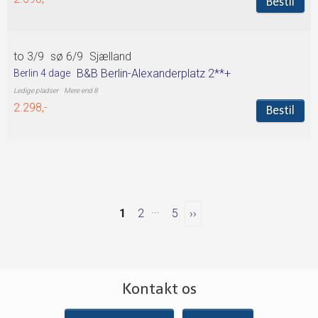
Bestil
to 3/9
sø 6/9
Sjælland
B&B Berlin-Alexanderplatz 2**+
Berlin 4 dage
Mere end 8
2.298,-
Bestil
...
1
2
5
››
Kontakt os