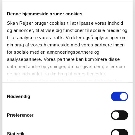
Checkin
: omkring 15:00-16:00 / Checkout: 12:00.
Denne hjemmeside bruger cookies
Hotellet har kun 2 checkin skranker og vi beder derfor alle
Skan Rejser bruger cookies til at tilpasse vores indhold
om at være tålmodige ved checkin.
og annoncer, til at vise dig funktioner til sociale medier og
Checkout
: 12:00.
til at analysere vores trafik. Vi deler også oplysninger om
Mulighed for bagageopbevaring mod betaling på ca. 1
din brug af vores hjemmeside med vores partnere inden
euro pr. kuffert med forbehold for ledig kapacitet i
for sociale medier, annonceringspartnere og
bagagerummet.
analysepartnere. Vores partnere kan kombinere disse
data med andre oplysninger, du har givet dem, eller som
Det er ikke tilladt at ryge på dette hotel. Der er ikke
de har indsamlet fra din brug af deres tjenester.
safetyboks eller el-kedel på værelserne.
Læs mere om dine rettigheder samt muligheder her
Samtykkevalg
TURISTSKAT I BERLIN
Nødvendig
Bemærk: Der skal betales turistskat i Berlin hvilket udgør
ca. kr. 20,- pr. værelse pr. nat. Dette tillæg er pålagt på
vores totalpris ved reservationen og dermed slipper du for
Præferencer
at bruge unødig tid ved checkin.
Statistik