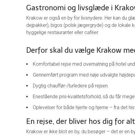
Gastronomi og livsglæde i Krak
Krakow er også en by for livsnydere. Her kan du glæd
dejpakker), bigos (polsk jægergryde) og de lokale
hyggelige restauranter eller caféer.
Derfor skal du vælge Krakow m
Komfortabel rejse med overnatning på hotel und
Gennemført program med nøje udvalgte højdepu
Dygtig chauffør-/turledere på rejsen.
Enestående pris-kvalitetsforhold, så du får meg
Oplevelser for både hjerte og hjerne – fra det hist
En rejse, der bliver hos dig for alt
Krakow er ikke blot en by, du besøger – det er en b