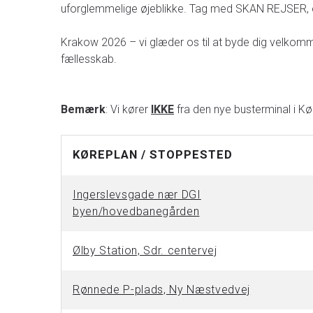
uforglemmelige øjeblikke. Tag med SKAN REJSER, o
Krakow 2026 – vi glæder os til at byde dig velkomme
fællesskab.
Bemærk
: Vi kører
IKKE
fra den nye busterminal i K
KØREPLAN / STOPPESTED
Ingerslevsgade nær DGI
byen/hovedbanegården
Ølby Station, Sdr. centervej
Rønnede P-plads, Ny Næstvedvej