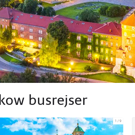
kow busrejser
1
9