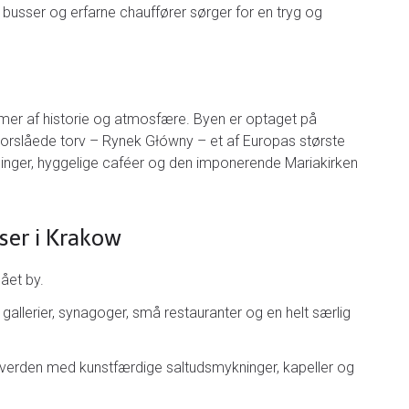
 busser og erfarne chauffører sørger for en tryg og
mmer af historie og atmosfære. Byen er optaget på
orslåede torv – Rynek Główny – et af Europas største
ninger, hyggelige caféer og den imponerende Mariakirken
lser i Krakow
ået by.
 gallerier, synagoger, små restauranter og en helt særlig
k verden med kunstfærdige saltudsmykninger, kapeller og