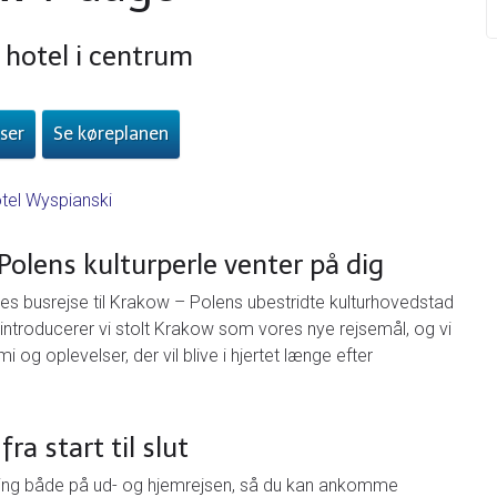
g hotel i centrum
ser
Se køreplanen
tel Wyspianski
olens kulturperle venter på dig
busrejse til Krakow – Polens ubestridte kulturhovedstad
introducerer vi stolt Krakow som vores nye rejsemål, og vi
mi og oplevelser, der vil blive i hjertet længe efter
ra start til slut
ning både på ud- og hjemrejsen, så du kan ankomme