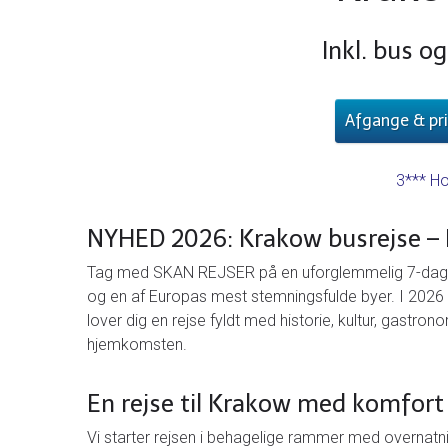
Inkl. bus o
Afgange & pri
3*** Ho
NYHED 2026: Krakow busrejse – P
Tag med SKAN REJSER på en uforglemmelig 7-dages 
og en af Europas mest stemningsfulde byer. I 2026 
lover dig en rejse fyldt med historie, kultur, gastrono
hjemkomsten.
En rejse til Krakow med komfort f
Vi starter rejsen i behagelige rammer med overnat