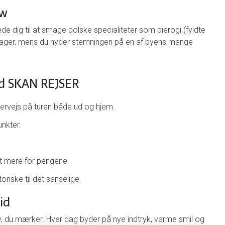
ow
e dig til at smage polske specialiteter som pierogi (fyldte
 kager, mens du nyder stemningen på en af byens mange
ed SKAN REJSER
ervejs på turen både ud og hjem.
nkter.
et mere for pengene.
oriske til det sanselige.
id
y, du mærker. Hver dag byder på nye indtryk, varme smil og